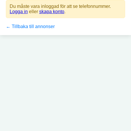
Du måste vara inloggad för att se telefonnummer.
Logga in
eller
skapa konto
.
← Tillbaka till annonser